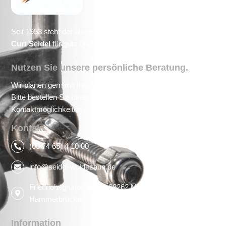
Seit 1953 steht der Name
Curt
Seidel
für gute Qualität.
Nutzen Sie unsere persönliche Beratung.
Wir planen gern mit Ihnen gemeinsam Ihre Projekte.
Bitte bestellen Sie direkt bei uns unter den angegebenen
Kontaktmöglichkeiten.
Kontakt
(03 74 65) 4 10 00
info@seidel-weidezaun.de
Friedrichsgrüner Str. 93 08262 Muldenhammer OT
Hammerbrücke
Information