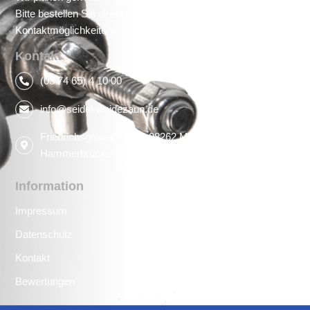
Bitte bestellen Sie direkt bei uns unter den angegebenen
Kontaktmöglichkeiten.
Kontakt
(03 74 65) 4 10 00
info@seidel-weidezaun.de
Friedrichsgrüner Str. 93 08262 Muldenhammer OT
Hammerbrücke
Information
Impressum
Datenschutz
Kontakt
Bewertungen